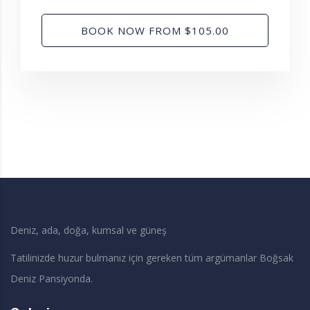
BOOK NOW FROM $105.00
Deniz, ada, doğa, kumsal ve güneş
Tatilinizde huzur bulmanız için gereken tüm argümanlar Boğsak
Deniz Pansiyonda.